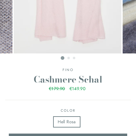
FINO
Cashmere Schal
Normaler
€179.90
Sonderpreis
€149.90
Preis
COLOR
Hell Rosa