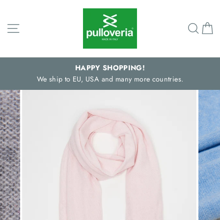
Direkt
zum
Seitennavigation
Such
E
Inhalt
HAPPY SHOPPING!
We ship to EU, USA and many more countries.