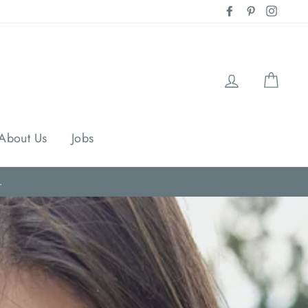
Facebook
Pinterest
Instag
Einloggen
Eink
About Us
Jobs
.