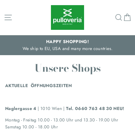
Direkt
zum
Seitennavigation
Such
E
Inhalt
HAPPY SHOPPING!
We ship to EU, USA and many more countries.
Unsere Shops
AKTUELLE ÖFFNUNGSZEITEN
Naglergasse 4
| 1010 Wien
|
Tel. 0660 763 48 30 NEU!
Montag
- Freitag 10.00 - 13.00 Uhr und
13.30 - 19
.00 Uhr
Samstag 10.00 - 18.00 Uhr