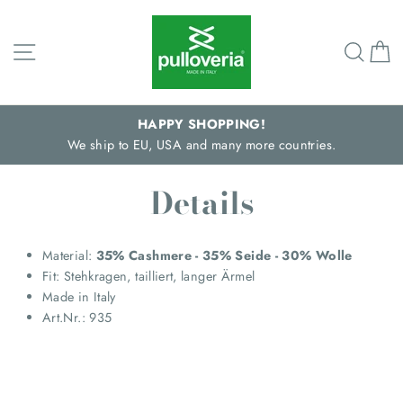
Direkt
zum
Seitennavigation
Such
E
Inhalt
HAPPY SHOPPING!
We ship to EU, USA and many more countries.
Details
Material:
35% Cashmere - 35% Seide - 30% Wolle
Fit: Stehkragen, tailliert, langer Ärmel
Made in Italy
Art.Nr.: 935